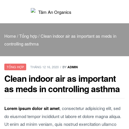
Tâm
An
Home
/
Tổng hợp
/ Clean indoor air as important as meds in
controlling asthma
Organics
TỔNG HỢP
THÁNG 12 16, 2020
BY
ADMIN
Clean indoor air as important
as meds in controlling asthma
Lorem ipsum dolor sit amet
, consectetur adipisicing elit, sed
do eiusmod tempor incididunt ut labore et dolore magna aliqua.
Ut enim ad minim veniam, quis nostrud exercitation ullamco