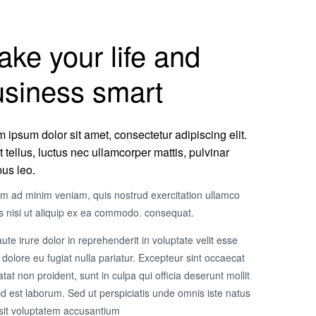
ke your life and
usiness smart
 ipsum dolor sit amet, consectetur adipiscing elit.
it tellus, luctus nec ullamcorper mattis, pulvinar
us leo.
im ad minim veniam, quis nostrud exercitation ullamco
is nisi ut aliquip ex ea commodo. consequat.
ute irure dolor in reprehenderit in voluptate velit esse
 dolore eu fugiat nulla pariatur. Excepteur sint occaecat
tat non proident, sunt in culpa qui officia deserunt mollit
id est laborum. Sed ut perspiciatis unde omnis iste natus
 sit voluptatem accusantium