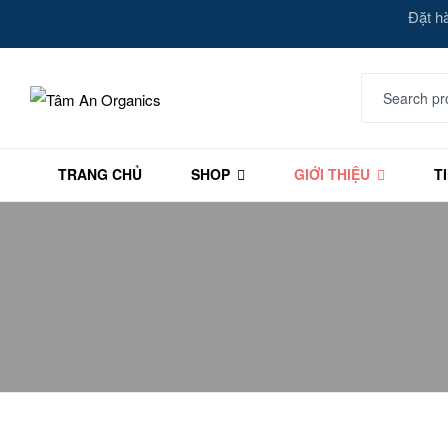
Đặt h
Tâm
TRANG CHỦ
SHOP
GIỚI THIỆU
T
An
Organics
Lựa
chọn
tự
nhiên
cho
một
sức
khỏe