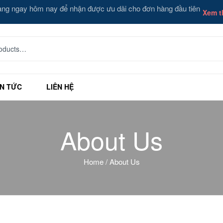
àng ngay hôm nay để nhận được ưu dãi cho đơn hàng đầu tiên
Xem 
IN TỨC
LIÊN HỆ
About Us
Home
/ About Us