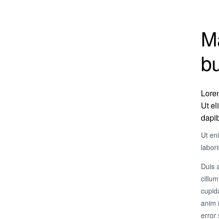
Ma
b
Lorem
Ut el
dapib
Ut en
labor
Duis a
cillum
cupida
anim 
error