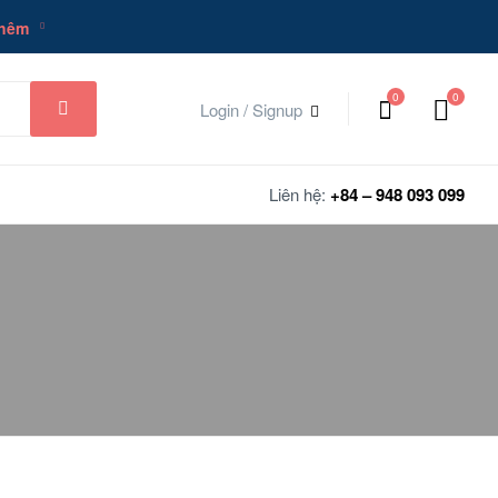
thêm
0
0
Login / Signup
Liên hệ:
+84 – 948 093 099