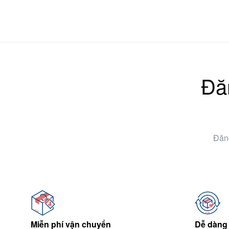
Đă
Đăng
Miễn phí vận chuyển
Dễ dàng 