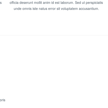
is
officia deserunt mollit anim id est laborum. Sed ut perspiciatis
unde omnis iste natus error sit voluptatem accusantium.
oris