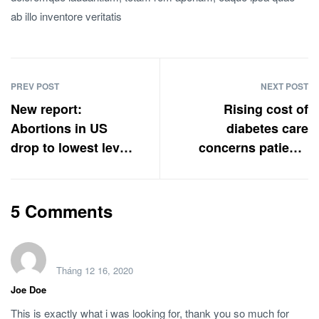
ab illo inventore veritatis
PREV POST
NEXT POST
New report:
Rising cost of
Abortions in US
diabetes care
drop to lowest level
concerns patients
since 1974
and doctors
5 Comments
Tháng 12 16, 2020
Joe Doe
This is exactly what i was looking for, thank you so much for