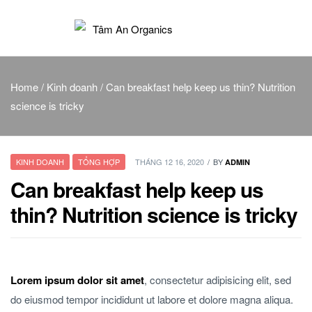
Tâm
An
Home
/
Kinh doanh
/ Can breakfast help keep us thin? Nutrition
science is tricky
Organics
KINH DOANH
TỔNG HỢP
THÁNG 12 16, 2020
BY
ADMIN
Can breakfast help keep us
thin? Nutrition science is tricky
Lorem ipsum dolor sit amet
, consectetur adipisicing elit, sed
do eiusmod tempor incididunt ut labore et dolore magna aliqua.