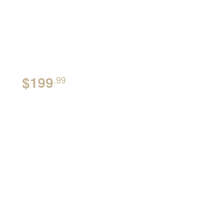
Smart
Thermostats
In store now
BEST PRICE
$199
.99