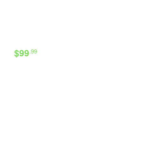
Home Security
Camera 360
Full high-definition video
BEST PRICE
$99
.99