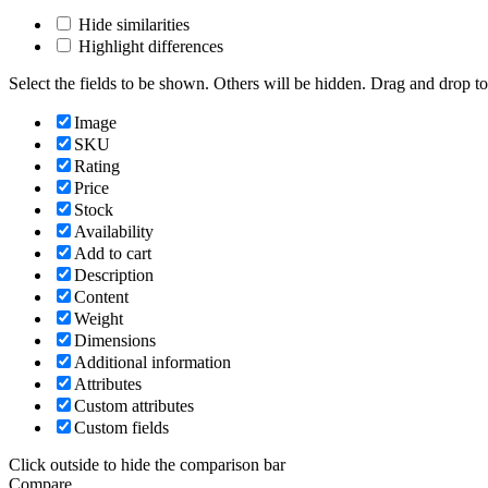
Hide similarities
Highlight differences
Select the fields to be shown. Others will be hidden. Drag and drop to
Image
SKU
Rating
Price
Stock
Availability
Add to cart
Description
Content
Weight
Dimensions
Additional information
Attributes
Custom attributes
Custom fields
Click outside to hide the comparison bar
Compare