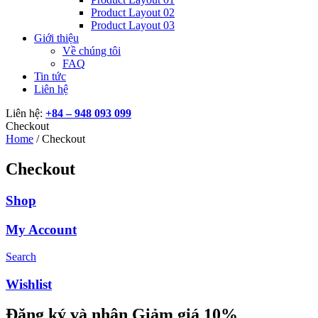
Product Layout 02
Product Layout 03
Giới thiệu
Về chúng tôi
FAQ
Tin tức
Liên hệ
Liên hệ:
+84 – 948 093 099
Checkout
Home
/ Checkout
Checkout
Shop
My Account
Search
Wishlist
Đăng ký và nhận Giảm giá 10%