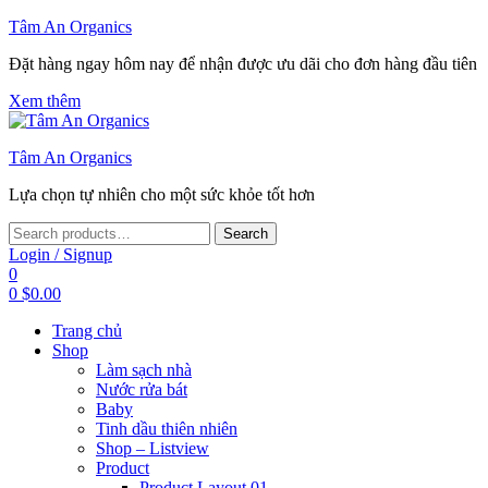
Tâm An Organics
Đặt hàng ngay hôm nay để nhận được ưu dãi cho đơn hàng đầu tiên
Xem thêm
Tâm An Organics
Lựa chọn tự nhiên cho một sức khỏe tốt hơn
Search
Search
for:
Login / Signup
0
0
$
0.00
Trang chủ
Shop
Làm sạch nhà
Nước rửa bát
Baby
Tinh dầu thiên nhiên
Shop – Listview
Product
Product Layout 01