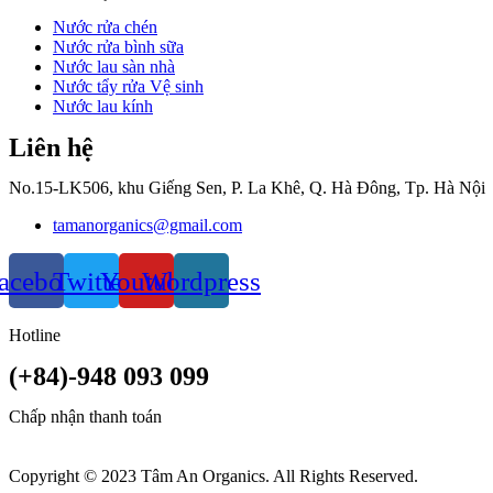
Nước rửa chén
Nước rửa bình sữa
Nước lau sàn nhà
Nước tẩy rửa Vệ sinh
Nước lau kính
Liên hệ
No.15-LK506, khu Giếng Sen, P. La Khê, Q. Hà Đông, Tp. Hà Nội
tamanorganics@gmail.com
acebook
Twitter
Youtube
Wordpress
Hotline
(+84)-948 093 099
Chấp nhận thanh toán
Copyright © 2023 Tâm An Organics. All Rights Reserved.